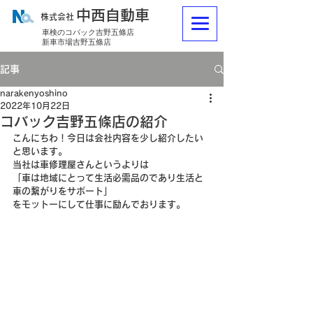
中西自動車
株式会社
車検のコバック吉野五條店
新車市場吉野五條店
記事
narakenyoshino
2022年10月22日
コバック吉野五條店の紹介
こんにちわ！今日は会社内容を少し紹介したい
と思います。
当社は車修理屋さんというよりは
「車は地域にとって生活必需品のであり生活と
車の繋がりをサポート」
をモットーにして仕事に励んでおります。