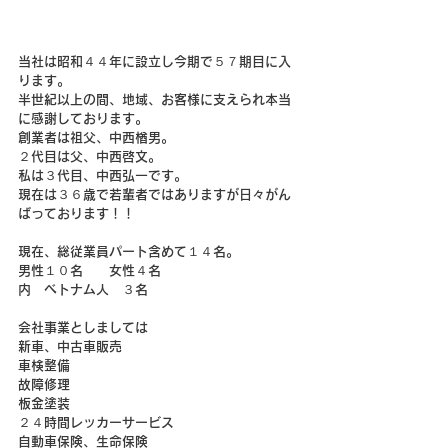
当社は昭和４４年に設立し今期で５７期目に入
ります。
半世紀以上の間、地域、お客様に支えられ本当
に感謝しております。
創業者は祖父、中西楢男。
２代目は父、中西啓文。
私は３代目、中西弘一です。
現在は３６歳で若輩者ではありますが日々がん
ばっております！！
現在、総従業員パート含めて１４名。
男性１０名　　女性４名
内　ベトナム人　３名
会社事業としましては
新車、中古車販売
車検整備
故障修理
板金塗装
２４時間レッカーサービス
自動車保険、生命保険